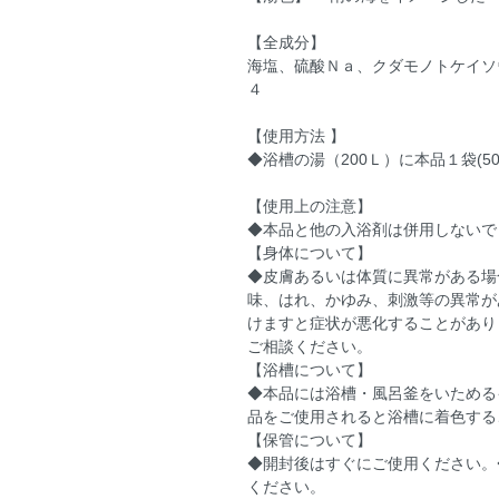
【全成分】
海塩、硫酸Ｎａ、クダモノトケイソ
４
【使用方法 】
◆浴槽の湯（200Ｌ）に本品１袋(
【使用上の注意】
◆本品と他の入浴剤は併用しないで
【身体について】
◆皮膚あるいは体質に異常がある場
味、はれ、かゆみ、刺激等の異常が
けますと症状が悪化することがあり
ご相談ください。
【浴槽について】
◆本品には浴槽・風呂釜をいためる
品をご使用されると浴槽に着色する
【保管について】
◆開封後はすぐにご使用ください。
ください。