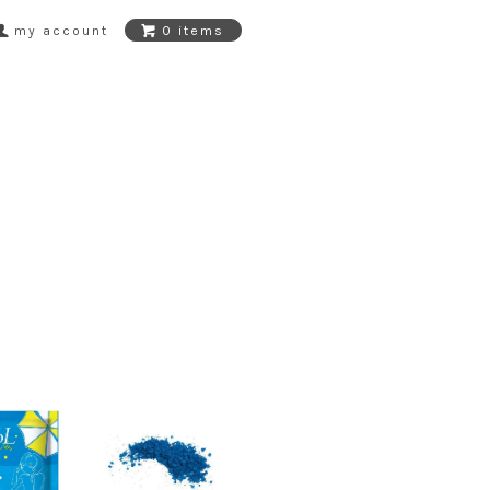
my account
0 items