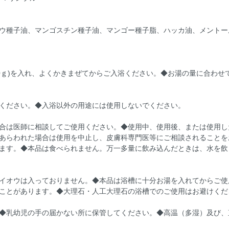
ウ種子油、マンゴスチン種子油、マンゴー種子脂、ハッカ油、メントー
50ｇ)を入れ、よくかきまぜてからご入浴ください。◆お湯の量に合わ
ください。◆入浴以外の用途には使用しないでください。
合は医師に相談してご使用ください。◆使用中、使用後、または使用し
あらわれた場合は使用を中止し、皮膚科専門医等にご相談されることを
ます。◆本品は食べられません。万一多量に飲み込んだときは、水を飲
イオウは入っておりません。◆本品は浴槽に十分お湯を入れてからご使
ことがあります。◆大理石・人工大理石の浴槽でのご使用はお避けくだ
◆乳幼児の手の届かない所に保管してください。◆高温（多湿）及び、