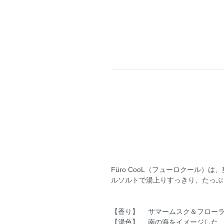
Füro CooL（フューロクール
ルソルトで湯上りすっきり、たっぷ
【香り】 サマームスク＆フローラ
【湯色】 南の海をイメージした