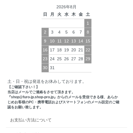
2026年8月
日
月
火
水
木
金
土
1
2
3
4
5
6
7
8
9
10
11
12
13
14
15
16
17
18
19
20
21
22
23
24
25
26
27
28
29
30
31
土・日・祝は発送をお休みしております。
【ご確認下さい！】
当店はメールでご連絡をさせて頂きます。
『shop@furo-jp.shop-pro.jp』からのメールを受信できる様、あらか
じめお客様のPC・携帯電話およびスマートフォンのメール設定のご確
認をお願い致します。
お支払い方法について