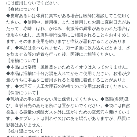
には使用しないでください。
【身体について】
◆皮膚あるいは体質に異常がある場合は医師に相談してご使用く
ださい。◆使用中、使用後、または使用したお肌に直射日光があ
たって、赤味、はれ、かゆみ、刺激等の異常があらわれた場合は
使用を中止し、皮膚科専門医等にご相談されることをおすすめし
ます。そのまま使用を続けますと症状が悪化することがありま
す。◆本品は食べられません。万一多量に飲み込んだときは、水
を飲ませる等の処置を行った後、医師にご相談ください。
【浴槽について】
◆本品には浴槽・風呂釜をいためるイオウは入っておりません。
◆本品は浴槽に十分お湯を入れてからご使用ください。お湯が少
量のうちに本品をご使用されると浴槽に着色することがありま
す。◆大理石・人工大理石の浴槽でのご使用はお避けください。
【保管について】
◆乳幼児の手の届かない所に保管してください。◆高温(多湿)及
び、直射日光のあたる所には置かないでください。◆袋には自然
発生する微量の炭酸ガスを外に逃がすための空気穴を開けていま
す。◆タブレットは割れや欠けのある場合がありますが、品質に
影響はありません。
【残り湯について】