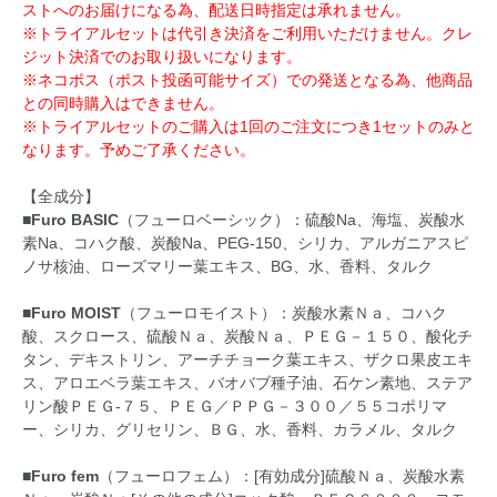
ストへのお届けになる為、配送日時指定は承れません。
※トライアルセットは代引き決済をご利用いただけません。クレ
ジット決済でのお取り扱いになります。
※ネコポス（ポスト投函可能サイズ）での発送となる為、他商品
との同時購入はできません。
※トライアルセットのご購入は1回のご注文につき1セットのみと
なります。予めご了承ください。
【全成分】
■Furo BASIC
（フューロベーシック）：硫酸Na、海塩、炭酸水
素Na、コハク酸、炭酸Na、PEG-150、シリカ、アルガニアスピ
ノサ核油、ローズマリー葉エキス、BG、水、香料、タルク
■Furo MOIST
（フューロモイスト）：炭酸水素Ｎａ、コハク
酸、スクロース、硫酸Ｎａ、炭酸Ｎａ、ＰＥＧ－１５０、酸化チ
タン、デキストリン、アーチチョーク葉エキス、ザクロ果皮エキ
ス、アロエベラ葉エキス、バオバブ種子油、石ケン素地、ステア
リン酸ＰＥＧ-７５、ＰＥＧ／ＰＰＧ－３００／５５コポリマ
ー、シリカ、グリセリン、ＢＧ、水、香料、カラメル、タルク
■Furo fem
（フューロフェム）：[有効成分]硫酸Ｎａ、炭酸水素