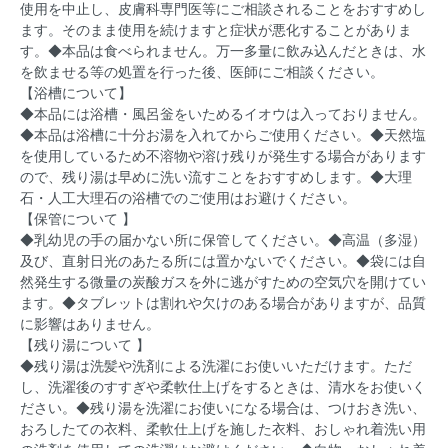
使用を中止し、皮膚科専門医等にご相談されることをおすすめし
ます。そのまま使用を続けますと症状が悪化することがありま
す。◆本品は食べられません。万一多量に飲み込んだときは、水
を飲ませる等の処置を行った後、医師にご相談ください。
【浴槽について】
◆本品には浴槽・風呂釡をいためるイオウは入っておりません。
◆本品は浴槽に十分お湯を入れてからご使用ください。◆天然塩
を使用しているため不溶物や溶け残りが発生する場合があります
ので、残り湯は早めに洗い流すことをおすすめします。◆大理
石・人工大理石の浴槽でのご使用はお避けください。
【保管について 】
◆乳幼児の手の届かない所に保管してください。◆高温（多湿）
及び、直射日光のあたる所には置かないでください。◆袋には自
然発生する微量の炭酸ガスを外に逃がすための空気穴を開けてい
ます。◆タブレットは割れや欠けのある場合がありますが、品質
に影響はありません。
【残り湯について 】
◆残り湯は洗髪や洗剤による洗濯にお使いいただけます。ただ
し、洗濯後のすすぎや柔軟仕上げをするときは、清水をお使いく
ださい。◆残り湯を洗濯にお使いになる場合は、つけおき洗い、
おろしたての衣料、柔軟仕上げを施した衣料、おしゃれ着洗い用