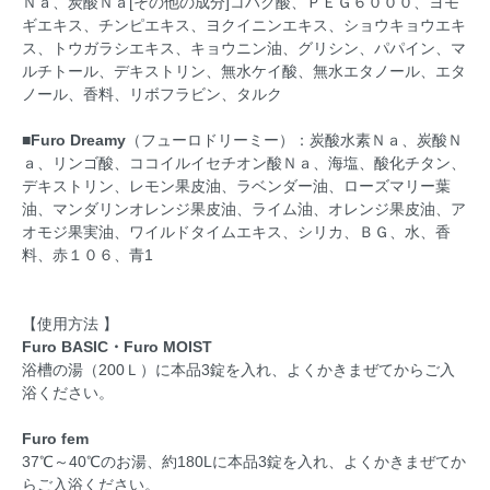
Ｎａ、炭酸Ｎａ[その他の成分]コハク酸、ＰＥＧ６０００、ヨモ
ギエキス、チンピエキス、ヨクイニンエキス、ショウキョウエキ
ス、トウガラシエキス、キョウニン油、グリシン、パパイン、マ
ルチトール、デキストリン、無水ケイ酸、無水エタノール、エタ
ノール、香料、リボフラビン、タルク
■Furo Dreamy
（フューロドリーミー）：炭酸水素Ｎａ、炭酸Ｎ
ａ、リンゴ酸、ココイルイセチオン酸Ｎａ、海塩、酸化チタン、
デキストリン、レモン果皮油、ラベンダー油、ローズマリー葉
油、マンダリンオレンジ果皮油、ライム油、オレンジ果皮油、ア
オモジ果実油、ワイルドタイムエキス、シリカ、ＢＧ、水、香
料、赤１０６、青1
【使用方法 】
Furo BASIC・Furo MOIST
浴槽の湯（200Ｌ）に本品3錠を入れ、よくかきまぜてからご入
浴ください。
Furo fem
37℃～40℃のお湯、約180Lに本品3錠を入れ、よくかきまぜてか
らご入浴ください。