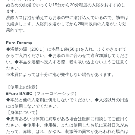
ぬるめのお湯でゆっくり15分から20分程度の入浴をおすすめし
ます。
炭酸ガスは泡が消えてもお湯の中に溶け込んでいるので、効果は
長続きします。入浴剤を溶かしてから2時間以内の入浴がより効
果的です。
Furo Dreamy
◆浴槽の湯（200Ｌ）に本品１袋(50ｇ)を入れ、よくかきまぜて
からご入浴ください。◆お湯の量に合わせて適宜加減してくださ
い。◆本品を浴槽へ投入する際、粉を吸い込まないようご注意く
ださい。
※水質によっては十分に泡が発生しない場合があります。
【使用上の注意】
■Furo BASIC
（フューロベーシック）
◆本品と他の入浴剤は併用しないでください。◆入浴以外の用途
には使用しないでください。
【身体について】
◆皮膚あるいは体質に異常がある場合は医師に相談してご使用く
ださい。◆使用中、使用後、または使用したお肌に直射日光があ
たって、赤味、はれ、かゆみ、刺激等の異常があらわれた場合は