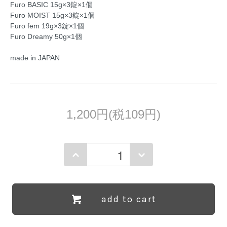
Furo BASIC 15g×3錠×1個
Furo MOIST 15g×3錠×1個
Furo fem 19g×3錠×1個
Furo Dreamy 50g×1個
made in JAPAN
1,200円(税109円)
add to cart