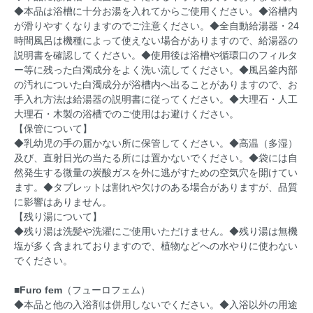
◆本品は浴槽に十分お湯を入れてからご使用ください。◆浴槽内
が滑りやすくなりますのでご注意ください。◆全自動給湯器・24
時間風呂は機種によって使えない場合がありますので、給湯器の
説明書を確認してください。◆使用後は浴槽や循環口のフィルタ
ー等に残った白濁成分をよく洗い流してください。◆風呂釜内部
の汚れについた白濁成分が浴槽内へ出ることがありますので、お
手入れ方法は給湯器の説明書に従ってください。◆大理石・人工
大理石・木製の浴槽でのご使用はお避けください。
【保管について】
◆乳幼児の手の届かない所に保管してください。◆高温（多湿）
及び、直射日光の当たる所には置かないでください。◆袋には自
然発生する微量の炭酸ガスを外に逃がすための空気穴を開けてい
ます。◆タブレットは割れや欠けのある場合がありますが、品質
に影響はありません。
【残り湯について】
◆残り湯は洗髪や洗濯にご使用いただけません。◆残り湯は無機
塩が多く含まれておりますので、植物などへの水やりに使わない
でください。
■Furo fem
（フューロフェム）
◆本品と他の入浴剤は併用しないでください。◆入浴以外の用途