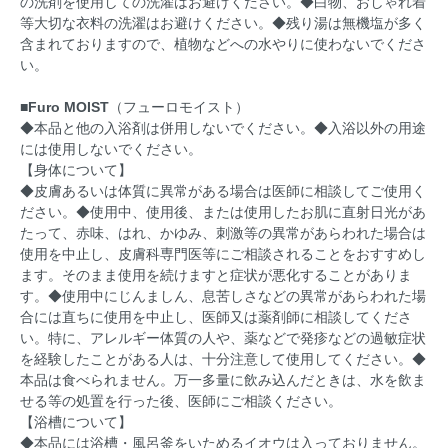
の洗剤を使用しての洗濯はお避けください。◆白物、おしゃれ着
等大切な衣料の洗濯はお避けください。◆残り湯は無機塩が多く
含まれておりますので、植物などへの水やりに使わないでくださ
い。
■Furo MOIST
（フューロモイスト）
◆本品と他の入浴剤は併用しないでください。◆入浴以外の用途
には使用しないでください。
【身体について】
◆皮膚あるいは体質に異常がある場合は医師に相談してご使用く
ださい。◆使用中、使用後、または使用したお肌に直射日光があ
たって、赤味、はれ、かゆみ、刺激等の異常があらわれた場合は
使用を中止し、皮膚科専門医等にご相談されることをおすすめし
ます。そのまま使用を続けますと症状が悪化することがありま
す。◆使用中にじんましん、息苦しさなどの異常があらわれた場
合には直ちに使用を中止し、医師又は薬剤師に相談してくださ
い。特に、アレルギー体質の人や、薬などで発疹などの過敏症状
を経験したことがある人は、十分注意して使用してください。◆
本品は食べられません。万一多量に飲み込んだときは、水を飲ま
せる等の処置を行った後、医師にご相談ください。
【浴槽について】
◆本品には浴槽・風呂釜をいためるイオウは入っておりません。