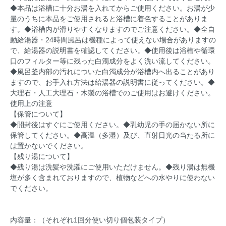
◆本品は浴槽に十分お湯を入れてからご使用ください。お湯が少
量のうちに本品をご使用されると浴槽に着色することがありま
す。◆浴槽内が滑りやすくなりますのでご注意ください。◆全自
動給湯器・24時間風呂は機種によって使えない場合がありますの
で、給湯器の説明書を確認してください。◆使用後は浴槽や循環
口のフィルター等に残った白濁成分をよく洗い流してください。
◆風呂釜内部の汚れについた白濁成分が浴槽内へ出ることがあり
ますので、お手入れ方法は給湯器の説明書に従ってください。◆
大理石・人工大理石・木製の浴槽でのご使用はお避けください。
使用上の注意
【保管について】
◆開封後はすぐにご使用ください。◆乳幼児の手の届かない所に
保管してください。◆高温（多湿）及び、直射日光の当たる所に
は置かないでください。
【残り湯について】
◆残り湯は洗髪や洗濯にご使用いただけません。◆残り湯は無機
塩が多く含まれておりますので、植物などへの水やりに使わない
でください。
内容量：（それぞれ1回分使い切り個包装タイプ）