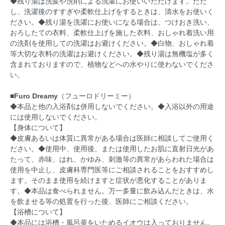
◆残り湯は洗髪や洗剤による洗濯にお使いいただけます。ただ
し、洗濯後のすすぎや柔軟仕上げをするときは、清水をお使いく
ださい。◆残り湯を洗濯にお使いになる場合は、つけおき洗い、
おろしたての衣料、柔軟仕上げを施した衣料、おしゃれ着洗い用
の洗剤を使用しての洗濯はお避けください。◆白物、おしゃれ着
等大切な衣料の洗濯はお避けください。◆残り湯は無機塩が多く
含まれておりますので、植物などへの水やりに使わないでくださ
い。
■Furo Dreamy
（フューロドリーミー）
◆本品と他の入浴剤は併用しないでください。◆入浴以外の用途
には使用しないでください。
【身体について】
◆皮膚あるいは体質に異常がある場合は医師に相談してご使用く
ださい。◆使用中、使用後、または使用したお肌に直射日光があ
たって、赤味、はれ、かゆみ、刺激等の異常があらわれた場合は
使用を中止し、皮膚科専門医等にご相談されることをおすすめし
ます。そのまま使用を続けますと症状が悪化することがありま
す。◆本品は食べられません。万一多量に飲み込んだときは、水
を飲ませる等の処置を行った後、医師にご相談ください。
【浴槽について】
◆本品には浴槽・風呂釜をいためるイオウは入っておりません。