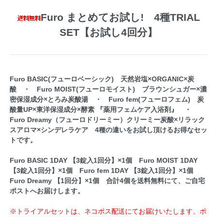
Furo まとめてお試し! 4種TRIAL
SET【お試し4回分】
Furo BASIC(フューロベーシック) 天然岩塩×ORGANIC×炭
酸 ・ Furo MOIST(フューロモイスト) ブラウンシュガー×濃
密保湿成分×とろみ炭酸湯 ・ Furo fem(フューロフェム) 炭
酸量UP×東洋保湿成分×酵素 『薬用フェムケア入浴剤』 ・
Furo Dreamy（フューロドリーミー）クリーミー炭酸×リラック
スアロマ×シンデレラケア 4種の違いをお試し頂けるお得なセッ
トです。
Furo BASIC 1DAY 【3錠入1回分】×1個 Furo MOIST 1DAY
【3錠入1回分】×1個 Furo fem 1DAY 【3錠入1回分】×1個
Furo Dreamy 【1回分】×1個 合計4個を送料無料にて、ご自宅
ポストへお届けします。
※トライアルセットは、ネコポス配送にてお届けいたします。ポ