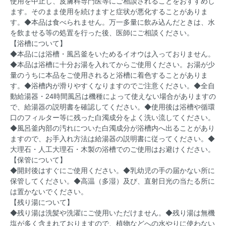
使用を中止し、皮膚科専門医等にご相談されることをおすすめし
ます。そのまま使用を続けますと症状が悪化することがありま
す。◆本品は食べられません。万一多量に飲み込んだときは、水
を飲ませる等の処置を行った後、医師にご相談ください。
【浴槽について】
◆本品には浴槽・風呂釜をいためるイオウは入っておりません。
◆本品は浴槽に十分お湯を入れてからご使用ください。お湯が少
量のうちに本品をご使用されると浴槽に着色することがありま
す。◆浴槽内が滑りやすくなりますのでご注意ください。◆全自
動給湯器・24時間風呂は機種によって使えない場合がありますの
で、給湯器の説明書を確認してください。◆使用後は浴槽や循環
口のフィルター等に残った白濁成分をよく洗い流してください。
◆風呂釜内部の汚れについた白濁成分が浴槽内へ出ることがあり
ますので、お手入れ方法は給湯器の説明書に従ってください。◆
大理石・人工大理石・木製の浴槽でのご使用はお避けください。
【保管について】
◆開封後はすぐにご使用ください。◆乳幼児の手の届かない所に
保管してください。◆高温（多湿）及び、直射日光の当たる所に
は置かないでください。
【残り湯について】
◆残り湯は洗髪や洗濯にご使用いただけません。◆残り湯は無機
塩が多く含まれておりますので、植物などへの水やりに使わない