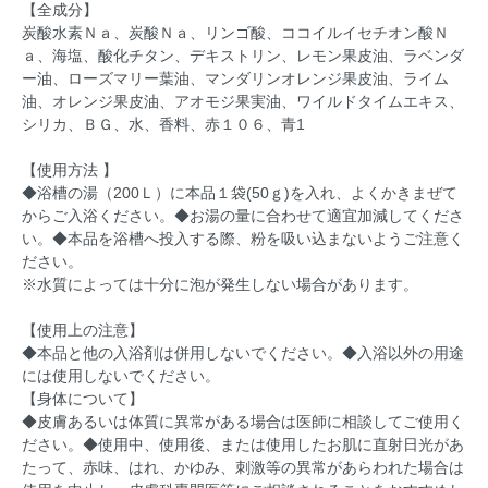
【全成分】
炭酸水素Ｎａ、炭酸Ｎａ、リンゴ酸、ココイルイセチオン酸Ｎ
ａ、海塩、酸化チタン、デキストリン、レモン果皮油、ラベンダ
ー油、ローズマリー葉油、マンダリンオレンジ果皮油、ライム
油、オレンジ果皮油、アオモジ果実油、ワイルドタイムエキス、
シリカ、ＢＧ、水、香料、赤１０６、青1
【使用方法 】
◆浴槽の湯（200Ｌ）に本品１袋(50ｇ)を入れ、よくかきまぜて
からご入浴ください。◆お湯の量に合わせて適宜加減してくださ
い。◆本品を浴槽へ投入する際、粉を吸い込まないようご注意く
ださい。
※水質によっては十分に泡が発生しない場合があります。
【使用上の注意】
◆本品と他の入浴剤は併用しないでください。◆入浴以外の用途
には使用しないでください。
【身体について】
◆皮膚あるいは体質に異常がある場合は医師に相談してご使用く
ださい。◆使用中、使用後、または使用したお肌に直射日光があ
たって、赤味、はれ、かゆみ、刺激等の異常があらわれた場合は