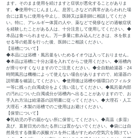
ます。そのまま使用を続けますと症状が悪化することがありま
す。◆使用中にじんましん、息苦しさなどの異常があらわれた場
合には直ちに使用を中止し、医師又は薬剤師に相談してくださ
い。特に、アレルギー体質の人や、薬などで発疹などの過敏症状
を経験したことがある人は、十分注意して使用してください。◆
本品は食べられません。万一多量に飲み込んだときは、水を飲ま
せる等の処置を行った後、医師にご相談ください。
【浴槽について】
◆本品には浴槽・風呂釜をいためるイオウは入っておりません。
◆本品は浴槽に十分お湯を入れてからご使用ください。◆浴槽内
が滑りやすくなりますのでご注意ください。◆全自動給湯器・24
時間風呂は機種によって使えない場合がありますので、給湯器の
説明書を確認してください。◆使用後は浴槽や循環口のフィルタ
ー等に残った白濁成分をよく洗い流してください。◆風呂釜内部
の汚れについた白濁成分が浴槽内へ出ることがありますので、お
手入れ方法は給湯器の説明書に従ってください。◆大理石・人工
大理石・木製の浴槽でのご使用はお避けください。
【保管について】
◆乳幼児の手の届かない所に保管してください。◆高温（多湿）
及び、直射日光の当たる所には置かないでください。◆袋には自
然発生する微量の炭酸ガスを外に逃がすための空気穴を開けてい