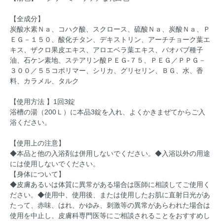
【全成分】
炭酸水素Ｎａ、コハク酸、スクロース、硫酸Ｎａ、炭酸Ｎａ、Ｐ
ＥＧ－１５０、酸化チタン、デキストリン、アーチチョーク葉エ
キス、ザクロ果皮エキス、アロエベラ葉エキス、バオバブ種子
油、石ケン素地、ステアリン酸ＰＥＧ-７５、ＰＥＧ／ＰＰＧ－
３００／５５コポリマー、シリカ、グリセリン、ＢＧ、水、香
料、カラメル、タルク
【使用方法 】1回3錠
浴槽の湯（200Ｌ）に本品3錠を入れ、よくかきまぜてからご入
浴ください。
【使用上の注意】
◆本品と他の入浴剤は併用しないでください。◆入浴以外の用途
には使用しないでください。
【身体について】
◆皮膚あるいは体質に異常がある場合は医師に相談してご使用く
ださい。◆使用中、使用後、または使用したお肌に直射日光があ
たって、赤味、はれ、かゆみ、刺激等の異常があらわれた場合は
使用を中止し、皮膚科専門医等にご相談されることをおすすめし