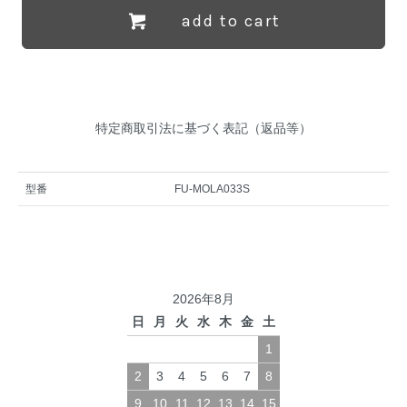
add to cart
特定商取引法に基づく表記（返品等）
型番
FU-MOLA033S
2026年8月
日
月
火
水
木
金
土
1
2
3
4
5
6
7
8
9
10
11
12
13
14
15