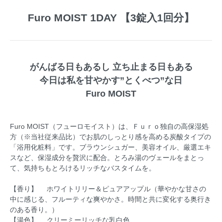
Furo MOIST 1DAY 【3錠入1回分】
がんばる日もあるし 立ち止まる日もある
今日は私を甘やかす”とくべつ”な日
Furo MOIST
Furo MOIST（フューロモイスト）は、Ｆｕｒｏ独自の高保湿処
方（※当社従来品比）でお肌のしっとり感を高める炭酸タイプの
「浴用化粧料」です。ブラウンシュガー、美容オイル、厳選エキ
スなど、保湿成分を贅沢に配合。とろみ湯のヴェールをまとっ
て、気持ちもとろけるリッチなバスタイムを。
【香り】 ホワイトリリー＆ピュアアップル（華やかな甘さの
中に感じる、フルーティな爽やかさ。時間と共に変化する奥行き
のある香り。）
【湯色】 クリーミーリッチな乳白色