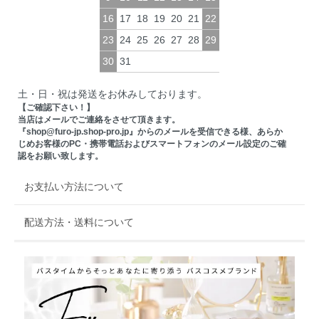
16
17
18
19
20
21
22
23
24
25
26
27
28
29
30
31
土・日・祝は発送をお休みしております。
【ご確認下さい！】
当店はメールでご連絡をさせて頂きます。
『shop@furo-jp.shop-pro.jp』からのメールを受信できる様、あらか
じめお客様のPC・携帯電話およびスマートフォンのメール設定のご確
認をお願い致します。
お支払い方法について
配送方法・送料について